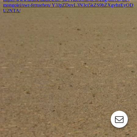
mongolei/swr-fernsehen/ Y3JpZDovL3N3ci5kZS9hZXgvbzEyOD
U2NTA/